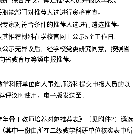
进行综合评议，确定推荐人选
并报送学校
。
关
职能部门对推荐人选进行资格审查。
织专家对符合条件的推荐人选进行遴选推荐。
及其推荐材料在学校官网上公示
5
个工作日。
象公示无异议后，经学校党委研究同意，按照省
向省教育厅等额申报推荐。
教学科研单位
向人事处师
资科
提交申报人员的以
荐评议时使用，电子版发送至：
青年骨干教师培养对象推荐表》
（
见附件
2
：遴选
（
其中一份
由所在
二级
教学科研单位
核实表中所