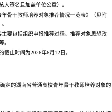
核人签名且加盖单位公章
）
。
青年骨干教师培养对象推荐情况一览
表》
（
见附
）
。
容主要包括组织申报推荐过程、推荐
对象
思想
政
等
。
的截止时间为
2026
年
6
月
12
日
。
度确定的湖南省普通高校青年骨干教师培养对象的