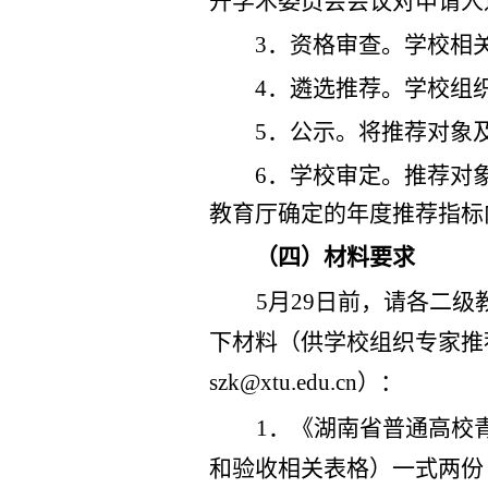
开学术委员会会议对申请人
3
．资格审查。学校
相
4
．遴选推荐。学校组
5
．公示。
将推荐对象
6
．学校审定。
推荐对
教育厅确定的年度推荐指标
（四）材料要求
5
月
29
日前，
请
各
二级
下材料（供学校组织专家推
szk@xtu.edu.cn
）：
1
．
《湖南省普通高校
和验收相关表格
）
一式两份