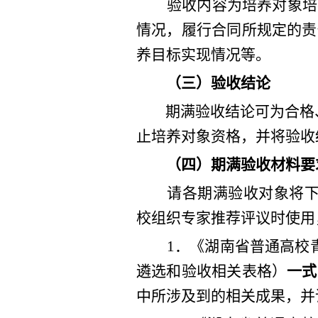
验收内容为培养对象培
情况，履行合同所规定的责
养目标实现情况等。
（三）验收结论
期满验收
结论可为
合格
止培养对象资格，并将验收
（
四
）期满验收
材料
要
请
各
期满验收
对象将
校组织专家推荐评议时使用
1
．
《湖南省普通高校
遴选和验收相关表格
）
一式
中所涉及到的相关成果，并