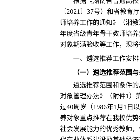
根据
《湖南省普通高校
〔
2021
〕
37
号）
和
省教育厅
师培养
工作的
通知》
（湘教
年度
省级
青年骨干教师培养
对象
期满验收
等
工作
，现将
一、遴选推荐工作安排
（一）遴选推荐范围与
遴选
推荐
范围和条件的
对象管理办法》
（
附件
1
）
过
40
周岁（
198
6
年
1
月
1
日以
养对象重点推荐在
我
校优势
社会发展能力的优秀教师，
代产业体系建设及其他经济