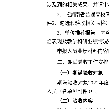
涉及到的相关成果，并请审
2
．
《湖南省普通高校
件
2
：遴选和验收相关表格
3
．
单位推荐报告，内
治表现
及教学科研业绩情况
申报人员
业绩材料内容
二、
期满验收
工作安排
（
一
）期满验收
对象
期满验收对象
202
2
年
人员（名单见附件
3
）。
（二）验收内容