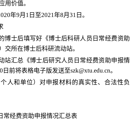
应用价值
。
20
20
年
9
月
1
日至
20
21
年
8
月
31
日。
求
的博士后填写好《博士后
科研
人员日常经费资助
）交所在博士后科研流动站
。
动站汇总《博士后研究人员日常经费资助申报情
0
日前将表格电子版发送至
szk@xtu.edu.cn
。
含个人和单位）对申报材料的真实性、合法性负
日常经费资助申报情况汇总表