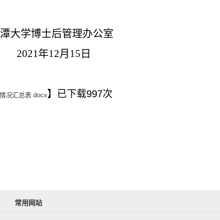
潭大学博士后管理办公室
2
1
年
12
月
15
日
】已下载
997
次
况汇总表.docx
常用网站