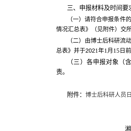
三、申报材料及时间要
（一）请符合申报条件
情况汇总表》（见附件）交
（二）由博士后科研流
1
1
15
总表》并于
202
年
月
日
（
三
）各申报对象（
责。
附件：
博士后科研人员日
湘