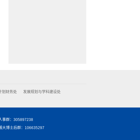
计划财务处
发展规划与学科建设处
05897238
大博士后群：106635297