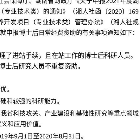
申报
1
社会保障厅、湖南省财政厅《关于
202
年度湖
169
（专业技术类）的通知》（湘人社函〔
2020
〕
养开发项目（专业技术类）管理办法》（湘人社规
博士后
就申报
日常经费资助的有关事项通知如下：
理了进站手续，且在站工作的博士后科研人员。
博士后研究人员不重复资助。
。
兼优
。
基础和较强的科研能力
与我省科技攻关、产业建设和基础性研究等重点领域
。
意义和应用价值
9
20
01
年
9
月
1
日至
20
年
8
月
31
日。