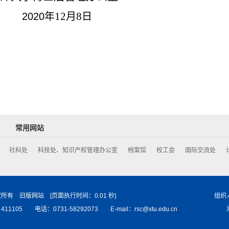
12
8
2020
年
月
日
常用网站
社科处
科技处、知识产权管理办公室
档案馆
校工会
国际交流处
权所有
旧版网站
[页面执行时间：0.01 秒] 组织人事群：3
105 电话：0731-58292073 E-mail：rsc@xtu.edu.cn 湘