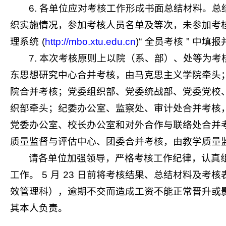
6.
各单位应对考核工作形成书面总结材料。总
织实施情况，参加考核人员名单及等次，未参加考
理系统
(
http://mbo.xtu.edu.cn
)“
全员考核
”
中填报
7.
本次考核原则上以院（系、部）、处等为考
东思想研究中心合并考核，由马克思主义学院牵头
院合并考核；党委组织部、党委统战部、党委党校
织部牵头；纪委办公室、监察处、审计处合并考核
党委办公室、校长办公室和对外合作与联络处合并
质量监督与评估中心、团委合并考核，由教学质量
请各单位加强领导，严格考核工作纪律，认真
工作。
5
月
23
日前将考核结果、总结材料及考核
效管理科），
逾期不交而造成工资不能正常晋升或
其本人负责
。