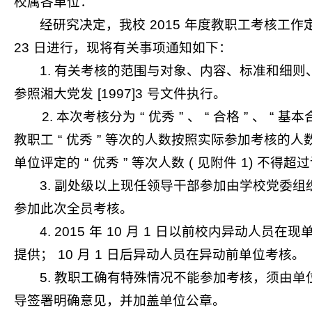
校属各单位：
经研究决定，我校
2015
年度教职工考核工作
23
日进行，现将有关事项通知如下：
1.
有关考核的范围与对象、内容、标准和细则
参照湘大党发
[1997]3
号文件执行。
2.
本次考核分为
“
优秀
”
、
“
合格
”
、
“
基本
教职工
“
优秀
”
等次的人数按照实际参加考核的人
单位评定的
“
优秀
”
等次人数
(
见附件
1)
不得超过
3.
副处级以上现任领导干部参加由学校党委组
参加此次全员考核。
4. 2015
年
10
月
1
日以前校内异动人员在现
提供；
10
月
1
日后异动人员在异动前单位考核
。
5.
教职工确有特殊情况不能参加考核，须由单
导签署明确意见，并加盖单位公章。