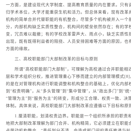
一方面，是建设现代大学制度、提高教育质量的内在要求。只有
归学术本位，大学才能重获生机和活力。但总体来看，现有改革
机构的简单合并代替职能的有机整合，尽管多个机构被并入一个
分，内部机构缺乏实质性整合，机构间的壁垒依然存在；有的学
变，冗员难以裁撤；有的学校改革雷声大、雨点小，缺乏实质性
出现，既有既得利益者的阻挠、人员安排困难等方面的原因，也
方面的缘故。
三、高校职能部门大部制改革的目标与原则
所谓“高校职能部门大部制”，可理解为高校通过合并职能相
层和学术组织分权，推进管理重心下移而建立的内部管理模式[8
的是在对管理机构进行职能调整和机构整合的基础上，优化内部权
到“权责明确”，从“多头管理”到“集中管理”，从“政出多门”到“统
“管理为主”到“服务为主”的转变，形成分工合理、权责一致、
体制。具体来说，高校职能部门大部制改革应遵循以下目标和原
1.厘清职能，划清权责边界。职能是一个组织所承担的职责
地把大部制改革理解为部门合并、机构精简，它必须建立在职能
点带动机构整合。“责任划分不清，会造成部门间的责任推诿与