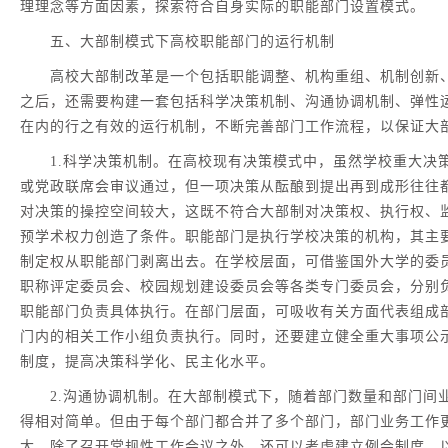
理理念等方面因素，探索符合自身实际的职能部门设置模式。
五、大部制模式下高校职能部门的运行机制
高校大部制改革是一个包括职能调整、机构重组、机制创新、
之后，还需要构建一套包括科学决策机制、沟通协调机制、弹性
在内的行之有效的运行机制，不断完善部门工作流程，以保证大
1.科学决策机制。在高校现有决策模式中，虽然学校重大决
或党政联席会审议通过，但一项决策从酝酿到提出再到成形往往
对决策的操控空间较大，这既不符合大部制对决策权、执行权、
预学术权力创造了条件。职能部门是执行学校决策的机构，其主
制定权从职能部门剥离出去。在学校层面，可借鉴国外大学的委
职称评定委员会、校园规划建设委员会等各类专门委员会，分别
职能部门负责具体执行。在部门层面，可吸收有关方面代表组成
门内的相关工作小组负责执行。同时，还要建立健全重大事项公
制度，提高决策科学化、民主化水平。
2.沟通协调机制。在大部制模式下，随着部门数量和部门间
得相对简单。但由于每个部门都合并了多个部门，部门业务工作
大。除了召开常规性工作会议之外，还可以考虑建立例会制度，