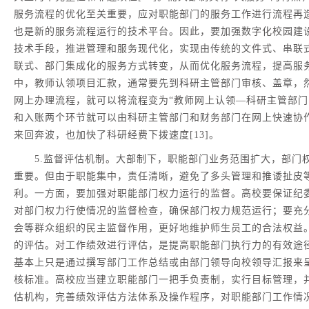
服务流程的优化至关重要，应对职能部门的服务工作进行流程再
也是新的服务流程运行的技术平台。因此，要加强数字化校园建
技术手段，推进管理和服务现代化，实现由传统的文件式、串联
联式、部门集成化的服务方式转变，从而优化服务流程，提高服
中，教师认领项目汇款，通常要先到科研主管部门审核、盖章，
网上办理流程，就可以将流程变为“教师网上认领—科研主管部门
和入账两个环节就可以由科研主管部门和财务部门在网上快速协
来回奔波，也加快了科研经费下拨速度[13]。
5.监督评估机制。大部制下，职能部门业务范围扩大，部门
重要。但由于职能集中，责任清晰，避免了多头管理和推诿扯皮
利。一方面，要加强对职能部门权力运行的监督。高校要保证纪
对部门权力行使情况的监督检查，确保部门权力规范运行；要充
会等群众组织的民主监督作用，更好地维护师生员工的合法权益
的评估。对工作绩效进行评估，是提高职能部门执行力的有效途
基本上只是通过撰写部门工作总结或由部门领导向校领导汇报来
核标准。高校应当建立职能部门一把手负责制，实行目标管理，
估机构，完善绩效评估方法体系及操作程序，对职能部门工作情