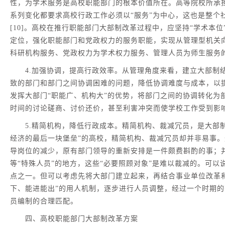
性，为学术服务是高校职能部门的根本价值所在。高等院校所承
系列变化都要求高校行政工作必须以“服务”为中心，这也是整个
[10]。高校在推行职能部门大部制改革过程中，应坚持“学术本
定位，强化职能部门和党政权力的服务职能，实现从管理型机关
科研机构服务、党政权力为学术权力服务、管理人员为师生服务的
4.加强协调，提高行政效率。从管理角度来看，建立大部制
致的部门和部门之间协调困难的问题，降低协调难度与成本，以
发挥大部门“职能广、机构大”的优势，将部门之间的协调转化为
时间的讨论磋商、讨价还价，甚至利害冲突而使学校工作受到影
5.精简机构，降低行政成本。精简机构、裁减冗员，是大部制
经济的最后一块堡垒”的高校，精简机构、裁减冗员却并非易事
导岗位的减少，原有部门领导的重新安排是一件颇费斟酌的事；
等“特殊人员”的地方，这些“必要照顾对象”是难以裁减的。可
点之一。但可以考虑先将大部门建立起来，再结合事业单位改革
下、能进能出”的用人机制，逐步进行人员调整，经过一个时期
员编制的合理匹配。
四、高校职能部门大部制改革方案