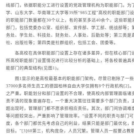
线部门，依据职能分工进行设置的党政管理机构为职能部门。为
学、山东大学、华南理工大学等39所“985工程”高校的职能部
的职能部门数量都在30个以上，有的甚至多达40余个。这些职
部门，包括党委办公室、组织部、宣传部、学工部、统战部等；
务处、学生处、科技处、财务处、人事处、后勤处等；第三类是
社、出版社等；第四类是社群组织，包括工会、团委等。
各高校在具体职能部门设置上存在诸多差异，但在核心部门设
所高校职能部门设置情况进行比较分析的基础上，将各校普遍具
能部门的典型结构(见图1)。
图1显示的是高校最基本的职能部门架构，尽管已剔除了一些部
37000多名师生员工的德国柏林自由大学仅拥有8个行政机构[2
之严重。职能划分和部门设置的不合理，使高校内部管理面临诸
责不清的现象普遍存在，一个重大决策往往需要多个部门负责，
题出现时，管理部门都不愿承担相应责任。其次，部门间协调难
等问题较突出，严重影响了管理效率。“设置不同的职责与部门
度，各个部门都优先考虑自己的利益，结果只能是部门最优化，
目标。”[3]60第三，机构庞杂，人员冗繁。管理人员一般要占教