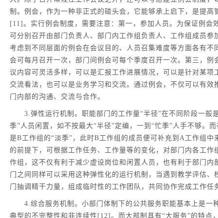
制。例会，作为一种非正式的碰头会，它能够承上启下，是提高
[11]。实行例会制度，需要注意：第一，参加人员。为保证例会
可分别召开由部门负责人、部门内工作组负责人、工作组成员参
考虑到不同层面的例会在会议目的、人员召集难度等方面各有不
会可每月召开一次，部门间例会可每个季度召开一次。第三，例会
议内容可灵活多样，可以是汇报工作进展情况，可以是针对某项
交流看法，也可以是业务学习和交流。通过例会，不仅可以有效
门内部的沟通、交流与合作。
3.弹性运行机制。职能部门的工作量“半径”在不同阶段一般是
季”人员闲置，如不按最大“半径”定编，一到“忙季”人手不够。而
是B工作组的“淡季”，此时B工作组的成员便可补充到A工作组
的前提下，可根据工作任务、工作量等的变化，对部门内各工作
作组，这不仅有利于减少虚设岗位和闲置人员，也有利于部门内
门之间同样可以采用这种弹性化的运行机制，当遇到教学评估、
门抽调精干力量，组成临时性的工作团队，共同协作完成工作任
4.综合服务机制。小部门体制下的公共服务职能基本上是一
典型的不完整性和非连续性[12]。而大部制具有“大服务”的特