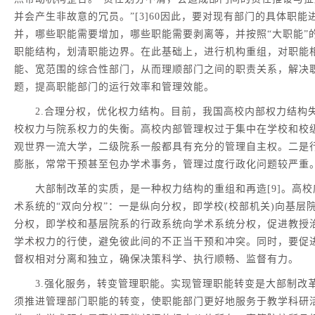
并会产生非故意的冗员。”[3]60因此，要对现有部门的具体职
并，哪些职能需要增加，哪些职能需要剥离等，并按照“大职能”
职能结构，划清职能边界。在此基础上，进行机构重组，对职能
能、宽范围的综合性部门，从而理顺部门之间的职责关系，解决
题，提高职能部门的运行效率和管理效能。
2.合理分权，优化权力结构。目前，我国高校内部权力结构
校权力与院系权力的失衡。高校内部管理权过于集中在学校和校
观世界一流大学，二级院系一般都具有充分的管理自主权。二是
膨胀，常常干预甚至包办学术事务，管理过度行政化问题较严重
大部制改革的实质，是一种权力结构的重组和再造[9]。高校
术系统的“双向分权”：一是纵向分权，即学校(校部机关)向基
分权，即学校和基层院系的行政系统向学术系统分权，促进教授
学术权力的行使，避免彼此间的不正当干预和冲突。同时，要促
督权相对分离和独立，确保决策科学、执行顺畅、监督有力。
3.强化服务，转变管理职能。实现管理职能转变是大部制改
须推进管理部门职能的转变，使职能部门更好地服务于教学科研